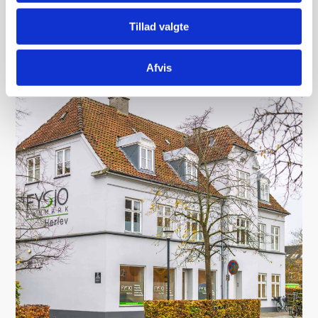
tennisspillere, men også mange andre, der dyrker sport.
Skaden forekommer typisk hos folk, der ofte laver ensformige
Tillad valgte
bevægelser med armen, mens albuen er bøjet. Der er
heldigvis noget at gøre ved det, hvilket vi kan hjælpe dig med.
Afvis