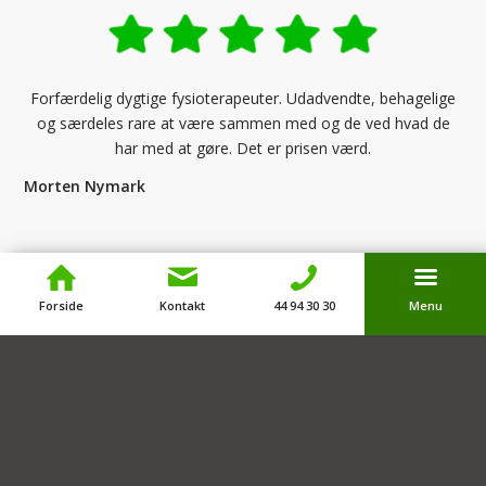
Forfærdelig dygtige fysioterapeuter. Udadvendte, behagelige
og særdeles rare at være sammen med og de ved hvad de
har med at gøre. Det er prisen værd.
Morten Nymark
Facebook anmeldelser
Forside
Kontakt
44 94 30 30
Menu
Google anmeldelser