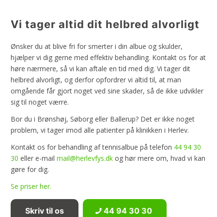
Vi tager altid dit helbred alvorligt
Ønsker du at blive fri for smerter i din albue og skulder,
hjælper vi dig gerne med effektiv behandling. Kontakt os for at
høre nærmere, så vi kan aftale en tid med dig. Vi tager dit
helbred alvorligt, og derfor opfordrer vi altid til, at man
omgående får gjort noget ved sine skader, så de ikke udvikler
sig til noget værre.
​Bor du i Brønshøj, Søborg eller Ballerup? Det er ikke noget
problem, vi tager imod alle patienter på klinikken i Herlev.
Kontakt os for behandling af tennisalbue på telefon
44 94 30
30
eller e-mail
mail@herlevfys.dk
og hør mere om, hvad vi kan
gøre for dig.
Se priser her.
Skriv til os
44 94 30 30