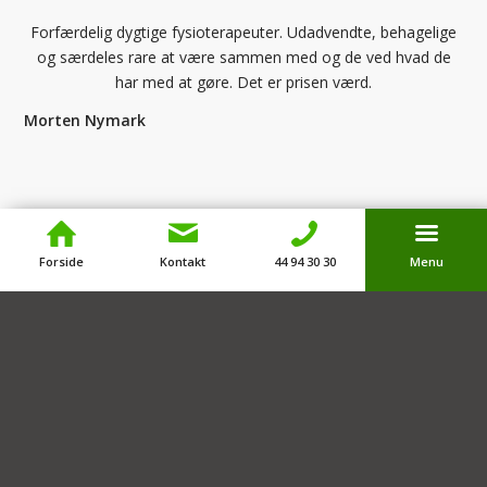
Forfærdelig dygtige fysioterapeuter. Udadvendte, behagelige
og særdeles rare at være sammen med og de ved hvad de
har med at gøre. Det er prisen værd.
Morten Nymark
Facebook anmeldelser
Forside
Kontakt
44 94 30 30
Menu
Google anmeldelser
https://