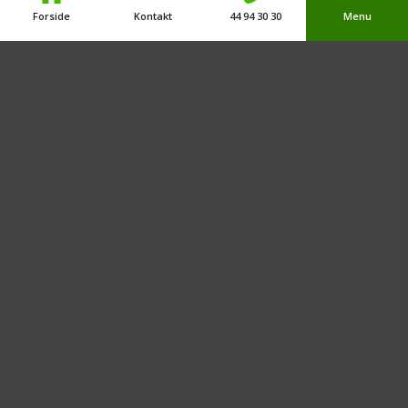
Forside
Kontakt
44 94 30 30
Menu
Forfærdelig dygtige fysioterapeuter. Udadvendte, behagelige
og særdeles rare at være sammen med og de ved hvad de
har med at gøre. Det er prisen værd.
Morten Nymark
Facebook anmeldelser
Google anmeldelser